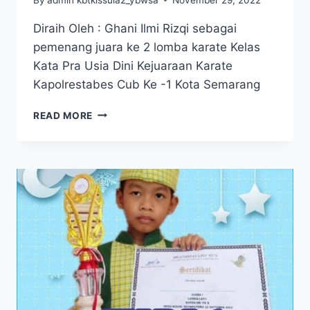
Diraih Oleh : Ghani Ilmi Rizqi sebagai
pemenang juara ke 2 lomba karate Kelas
Kata Pra Usia Dini Kejuaraan Karate
Kapolrestabes Cub Ke -1 Kota Semarang
JUARA
READ MORE
2
MEDALI
PERAK
LOMBA
KARATE
KELAS
KATA
PRA
USIA
DINI
KEJUARAAN
KARATE
KAPOLRESTABES