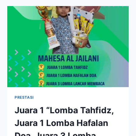
FOTOGENIK
KATEGORI
ANAK
USIA
1-
12
TAHUN
SMILE
KDS
CLUB
PRESTASI
Juara 1 “Lomba Tahfidz,
Juara 1 Lomba Hafalan
Doa, Juara 3 Lomba