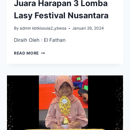
Juara Harapan 3 Lomba
Lasy Festival Nusantara
By
admin kbtkissula2_ybwsa
Januari 26, 2024
Diraih Oleh : El Fathan
JUARA
READ MORE
HARAPAN
3
LOMBA
LASY
FESTIVAL
NUSANTARA