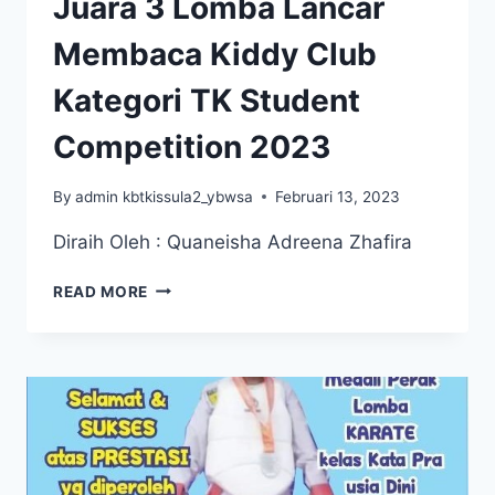
Juara 3 Lomba Lancar
Membaca Kiddy Club
Kategori TK Student
Competition 2023
By
admin kbtkissula2_ybwsa
Februari 13, 2023
Diraih Oleh : Quaneisha Adreena Zhafira
JUARA
READ MORE
1
LOMBA
MEMINDAHKAN
BOLA,
JUARA
2
LOMBA
RING
DONAT