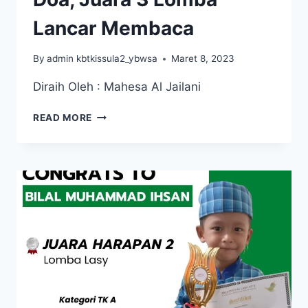
Lancar Membaca
By
admin kbtkissula2_ybwsa
Maret 8, 2023
Diraih Oleh : Mahesa Al Jailani
JUARA
READ MORE
1
“LOMBA
TAHFIDZ,
JUARA
1
LOMBA
HAFALAN
DOA,
JUARA
3
LOMBA
LANCAR
MEMBACA