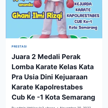
DAN
JUARA
3
LOMBA
LANCAR
MEMBACA
KIDDY
CLUB
KATEGORI
PRESTASI
TK
Juara 2 Medali Perak
STUDENT
COMPETITION
Lomba Karate Kelas Kata
2023
Pra Usia Dini Kejuaraan
Karate Kapolrestabes
Cub Ke -1 Kota Semarang
By
admin kbtkissula2_ybwsa
November 29, 2022