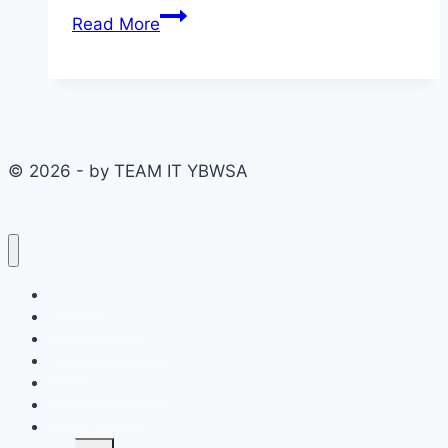
Juara
Read More
1
Kompetisi
Tahfiz
PAUD-
TK
© 2026 - by TEAM IT YBWSA
Beranda
Berita Kegiatan
Program Unggulan
Galeri
Pendaftaran SPMB
Ekstrakulikuler
Fasilitas
Toggle