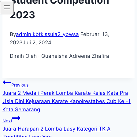
Student Competition
2023
By
admin kbtkissula2_ybwsa
Februari 13,
2023
Juli 2, 2024
Diraih Oleh : Quaneisha Adreena Zhafira
Navigasi
Previous
Juara 2 Medali Perak Lomba Karate Kelas Kata Pra
pos
Usia Dini Kejuaraan Karate Kapolrestabes Cub Ke -1
Kota Semarang
Next
Juara Harapan 2 Lomba Lasy Kategori TK A