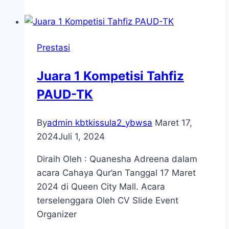
lomba
matematika
Smart
Prestasi
Fun
Kids
Juara 1 Kompetisi Tahfiz
Competition
PAUD-TK
2022
By
admin kbtkissula2_ybwsa
Maret 17,
2024
Juli 1, 2024
Diraih Oleh : Quanesha Adreena dalam
acara Cahaya Qur’an Tanggal 17 Maret
2024 di Queen City Mall. Acara
terselenggara Oleh CV Slide Event
Organizer