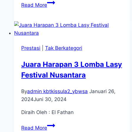
Juara
Read More
Harapan
2
Lomba
Lasy
Festival
Prestasi
|
Tak Berkategori
Nusantara
Juara Harapan 3 Lomba Lasy
Festival Nusantara
By
admin kbtkissula2_ybwsa
Januari 26,
2024
Juni 30, 2024
Diraih Oleh : El Fathan
Juara
Read More