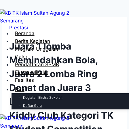
Skip
to
Prestasi
content
Beranda
Berita Kegiatan
Juara 1 lomba
Program Unggulan
Galeri
Memindahkan Bola,
Pendaftaran SPMB
Juara 2 Lomba Ring
Ekstrakulikuler
Fasilitas
Donat dan Juara 3
RSS
Kegiatan Ekstra Sekolah
Lomba Lancar Membaca
Daftar Guru
Kiddy Club Kategori TK