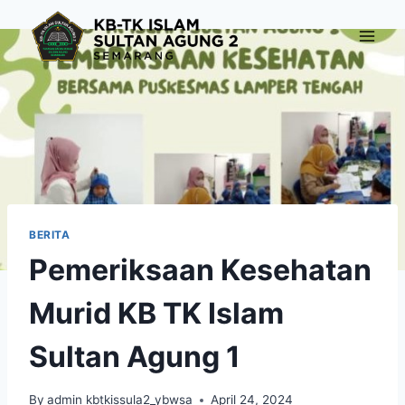
Skip
to
content
BERITA
Pemeriksaan Kesehatan
Murid KB TK Islam
Sultan Agung 1
By
admin kbtkissula2_ybwsa
April 24, 2024