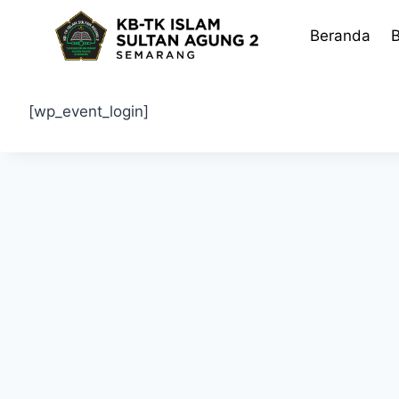
Skip
to
Beranda
B
content
[wp_event_login]