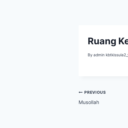
Ruang K
By
admin kbtkissula2
Navigasi
PREVIOUS
Musollah
pos