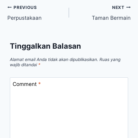
Navigasi
PREVIOUS
NEXT
Perpustakaan
Taman Bermain
pos
Tinggalkan Balasan
Alamat email Anda tidak akan dipublikasikan.
Ruas yang
wajib ditandai
*
Comment
*